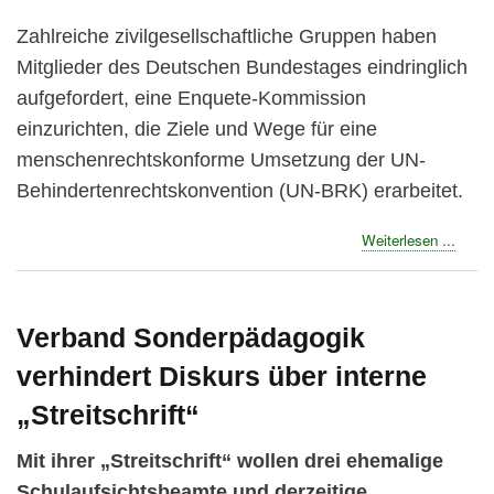
Zahlreiche zivilgesellschaftliche Gruppen haben
Mitglieder des Deutschen Bundestages eindringlich
aufgefordert, eine Enquete-Kommission
einzurichten, die Ziele und Wege für eine
menschenrechtskonforme Umsetzung der UN-
Behindertenrechtskonvention (UN-BRK) erarbeitet.
about
Weiterlesen ...
Zähe
Ringe
um
Enque
Verband Sonderpädagogik
Komm
verhindert Diskurs über interne
zur
UN-
„Streitschrift“
Behin
Mit ihrer „Streitschrift“ wollen drei ehemalige
Schulaufsichtsbeamte und derzeitige