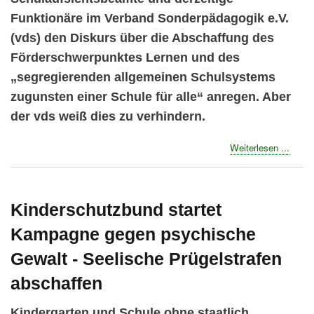
Funktionäre im Verband Sonderpädagogik e.V.
(vds) den Diskurs über die Abschaffung des
Förderschwerpunktes Lernen und des
„segregierenden allgemeinen Schulsystems
zugunsten einer Schule für alle“ anregen. Aber
der vds weiß dies zu verhindern.
about
Weiterlesen ...
Verba
Sonde
verhin
Disku
Kinderschutzbund startet
über
Kampagne gegen psychische
intern
„Streit
Gewalt - Seelische Prügelstrafen
abschaffen
Kindergarten und Schule ohne staatlich