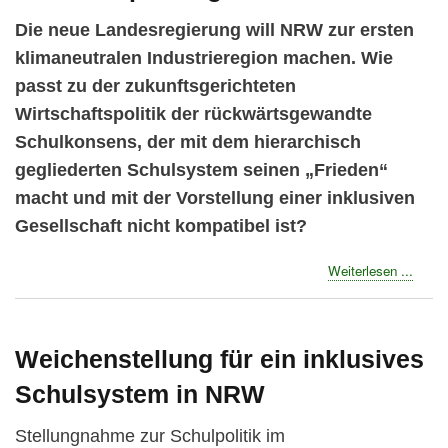
-
Die neue Landesregierung will NRW zur ersten
Seeli
Prüge
klimaneutralen Industrieregion machen. Wie
absch
passt zu der zukunftsgerichteten
Wirtschaftspolitik der rückwärtsgewandte
Schulkonsens, der mit dem hierarchisch
gegliederten Schulsystem seinen „Frieden“
macht und mit der Vorstellung einer inklusiven
Gesellschaft nicht kompatibel ist?
about
Weiterlesen ...
Der
NRW
Schul
brauc
Weichenstellung für ein inklusives
eine
Schulsystem in NRW
Überp
Stellungnahme zur Schulpolitik im