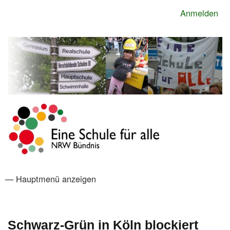
Direkt
Anmelden
Benutzermenü
zum
Inhalt
— Hauptmenü anzeigen
Hauptmenü
Startseite
Das NRW-Bündnis
Förderverein
Impressum
Links und Verweise
Organisationen im Bündnis
Spenden
Newsletter
Schwarz-Grün in Köln blockiert