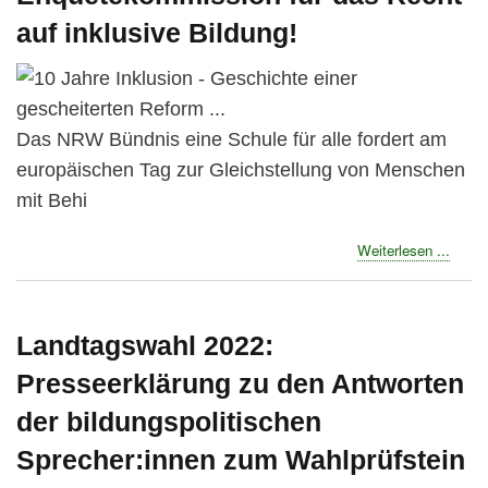
auch
auf inklusive Bildung!
in
Viers
Das NRW Bündnis eine Schule für alle fordert am
europäischen Tag zur Gleichstellung von Menschen
mit Behi
about
Weiterlesen ...
Press
-
Enque
für
Landtagswahl 2022:
das
Presseerklärung zu den Antworten
Recht
auf
der bildungspolitischen
inklus
Bildu
Sprecher:innen zum Wahlprüfstein