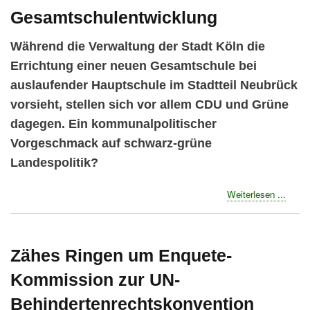
Gesamtschulentwicklung
Während die Verwaltung der Stadt Köln die
Errichtung einer neuen Gesamtschule bei
auslaufender Hauptschule im Stadtteil Neubrück
vorsieht, stellen sich vor allem CDU und Grüne
dagegen. Ein kommunalpolitischer
Vorgeschmack auf schwarz-grüne
Landespolitik?
about
Weiterlesen ...
Schwa
Grün
in
Köln
Zähes Ringen um Enquete-
blocki
Kommission zur UN-
Gesam
Behindertenrechtskonvention