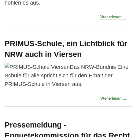
höhlen es aus.
about
Weiterlesen ...
Das
unein
Gründ
der
PRIMUS-Schule, ein Lichtblick für
Grund
NRW auch in Viersen
Das NRW-Bündnis Eine
Schule für alle spricht sich für den Erhalt der
PRIMUS-Schule in Viersen aus.
about
Weiterlesen ...
PRIM
Schul
ein
Lichtb
Pressemeldung -
für
Enquetekommission für das Recht
NRW