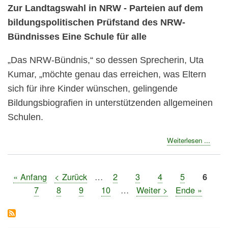
Zur Landtagswahl in NRW - Parteien auf dem
bildungspolitischen Prüfstand des NRW-
Bündnisses Eine Schule für alle
„Das NRW-Bündnis,“ so dessen Sprecherin, Uta
Kumar, „möchte genau das erreichen, was Eltern
sich für ihre Kinder wünschen, gelingende
Bildungsbiografien in unterstützenden allgemeinen
Schulen.
about
Weiterlesen ...
Landt
2022:
Press
Erste
« Anfang
Vorherige
< Zurück
…
Seite
2
Seite
3
Seite
4
Seite
5
Seite
6
zu
Seitennummerierung
Seite
Seite
Seite
7
Seite
8
Seite
9
Seite
10
…
Nächste
Weiter >
Letzte
Ende »
den
Seite
Seite
Antwo
der
bildun