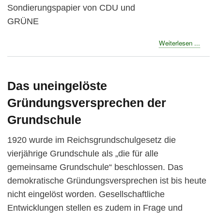
Sondierungspapier von CDU und
GRÜNE
about
Weiterlesen ...
Weich
für
ein
inklus
Das uneingelöste
Schul
Gründungsversprechen der
in
NRW
Grundschule
1920 wurde im Reichsgrundschulgesetz die
vierjährige Grundschule als „die für alle
gemeinsame Grundschule“ beschlossen. Das
demokratische Gründungsversprechen ist bis heute
nicht eingelöst worden. Gesellschaftliche
Entwicklungen stellen es zudem in Frage und