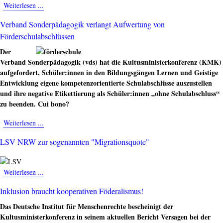
Weiterlesen ...
about
Politik
Verband Sonderpädagogik verlangt Aufwertung von
gegen
Förderschulabschlüssen
Aussonderung
fordert
Der
Enquete-
Verband Sonderpädagogik (vds) hat die Kultusministerkonferenz (KMK)
Kommission
aufgefordert, Schüler:innen in den Bildungsgängen Lernen und Geistige
Entwicklung eigene kompetenzorientierte Schulabschlüsse auszustellen
und ihre negative Etikettierung als Schüler:innen „ohne Schulabschluss“
zu beenden. Cui bono?
Weiterlesen ...
about
Verband
LSV NRW zur sogenannten "Migrationsquote"
Sonderpädagogik
verlangt
Aufwertung
Weiterlesen ...
about
von
LSV
Förderschulabschlüssen
Inklusion braucht kooperativen Föderalismus!
NRW
zur
Das Deutsche Institut für Menschenrechte bescheinigt der
sogenannten
Kultusministerkonferenz in seinem aktuellen Bericht Versagen bei der