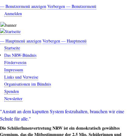
Direkt
— Benutzermenü anzeigen
Verbergen — Benutzermenü
Benutzermenü
zum
Anmelden
Inhalt
— Hauptmenü anzeigen
Verbergen — Hauptmenü
Hauptmenü
Startseite
Das NRW-Bündnis
Förderverein
Impressum
Links und Verweise
Organisationen im Bündnis
Spenden
Newsletter
"Anstatt an dem kaputten System festzuhalten, brauchen wir eine
Schule für alle."
Die SchülerInnenvertretung NRW ist ein demokratisch gewähltes
Gremium, das die Mitbestimmung der 2.5 Mio. Schülerinnen und