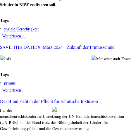
Schüler in NRW realisieren soll.
Tags
soziale Gerechtigkeit
Weiterlesen ...
about
"Anstatt
SAVE THE DATE: 9. März 2024 - Zukunft der Primusschule
an
dem
kaputten
System
festzuhalten,
Tags
brauchen
primus
wir
Weiterlesen ...
about
eine
SAVE
Schule
Der Bund steht in der Pflicht für schulische Inklusion
THE
für
DATE:
alle."
Für die
9.
menschenrechtskonforme Umsetzung der UN-Behindertenrechtskonvention
März
(UN-BRK) hat der Bund trotz der Bildungshoheit der Länder die
2024
Gewährleistungspflicht und die Gesamtverantwortung.