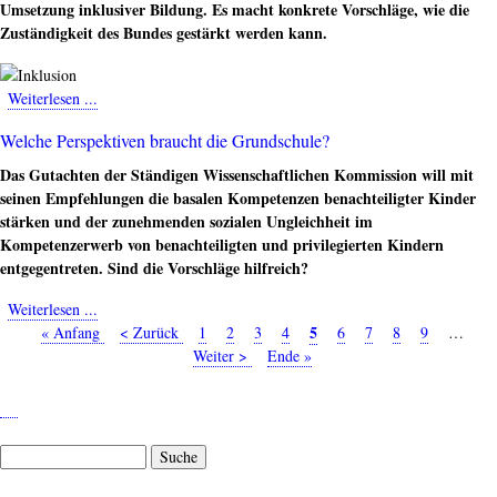
"Migrationsquote"
Umsetzung inklusiver Bildung. Es macht konkrete Vorschläge, wie die
Zuständigkeit des Bundes gestärkt werden kann.
Weiterlesen ...
about
Inklusion
Welche Perspektiven braucht die Grundschule?
braucht
kooperativen
Das Gutachten der Ständigen Wissenschaftlichen Kommission will mit
Föderalismus!
seinen Empfehlungen die basalen Kompetenzen benachteiligter Kinder
stärken und der zunehmenden sozialen Ungleichheit im
Kompetenzerwerb von benachteiligten und privilegierten Kindern
entgegentreten. Sind die Vorschläge hilfreich?
Weiterlesen ...
about
Seite
5
Erste
« Anfang
Welche
Vorherige
< Zurück
Seite
1
Seite
2
Seite
3
Seite
4
Seite
6
Seite
7
Seite
8
Seite
9
…
Nä
Seitennummerierung
Seite
Perspektiven
Seite
Weiter >
Letzte
Ende »
Se
braucht
Seite
die
Grundschule?
Suche