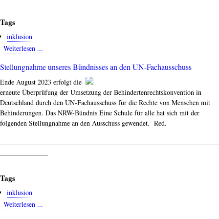
-
Zukunft
Tags
der
Primusschule
inklusion
Weiterlesen ...
about
Der
Stellungnahme unseres Bündnisses an den UN-Fachausschuss
Bund
steht
Ende August 2023 erfolgt die
in
erneute Überprüfung der Umsetzung der Behindertenrechtskonvention in
der
Deutschland durch den UN-Fachausschuss für die Rechte von Menschen mit
Pflicht
Behinderungen. Das NRW-Bündnis Eine Schule für alle hat sich mit der
für
folgenden Stellungnahme an den Ausschuss gewendet. Red.
schulische
Inklusion
________________________________________________________________
______________
Tags
inklusion
Weiterlesen ...
about
Stellungnahme