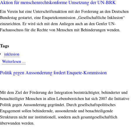
Aktion für menschenrechtskonforme Umsetzung der UN-BRK
unseres
Bündnisses
Ein Verein hat eine Unterschriftenaktion mit der Forderung an den Deutschen
an
Bundestag gestartet, eine Enquetekommission „Gesellschaftliche Inklusion“
den
einzurichten. Er wird sich mit dem Anliegen auch an den Genfer UN-
UN-
Fachausschuss für die Rechte von Menschen mit Behinderungen wenden.
Fachausschuss
Tags
inklusion
Weiterlesen ...
about
Aktion
Politik gegen Aussonderung fordert Enquete-Kommission
für
menschenrechtskonforme
Umsetzung
der
Mit dem Ziel der Förderung der Integration beeinträchtigter, behinderter und
UN-
benachteiligter Menschen in allen Lebensbereichen hat sich 2007 die Initiative
BRK
Politik gegen Aussonderung gegründet. Durch gesellschaftspolitisches
Engagement sollen behindernde, aussondernde und benachteiligende
Strukturen nicht nur institutionell, sondern auch gesamtgesellschaftlich
überwunden werden.