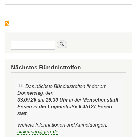
Mange
bei
der
Inklus
in
Grund
Suche
Nächstes Bündnistreffen
Das nächste Bündnistreffen findet am
Donnerstag, den
03.09.26
um
16:30 Uhr
in der
Menschenstadt
Essen in der Logenstraße 6,45127 Essen
statt.
Weitere Informationen und Anmeldungen:
utakumar@gmx.de