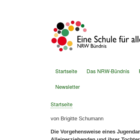
Benutzermenü
Startseite
Das NRW-Bündnis
Hauptmenü
Newsletter
Startseite
Breadcrumb
von Brigitte Schuman
Die Vorgehensweise eines Jugendamt
Alleinerziehenden und ihrer Tochte