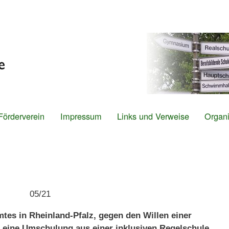
Direkt
zum
Inhalt
Förderverein
Impressum
Links und Verweise
Organi
n 05/21
es in Rheinland-Pfalz, gegen den Willen einer
r eine Umschulung aus einer inklusiven Regelschule