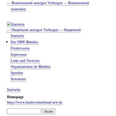
Direkt
— Benutzermenü anzeigen
Verbergen — Benutzermenü
Benutzermenü
zum
Anmelden
Inhalt
— Hauptmenü anzeigen
Verbergen — Hauptmenü
Hauptmenü
Startseite
Das NRW-Bündnis
Förderverein
Impressum
Links und Verweise
Organisationen im Bündnis
Spenden
Newsletter
Startseite
Breadcrumb
Homepage
https://www.kinderschutzbund-nrw.de
Suche