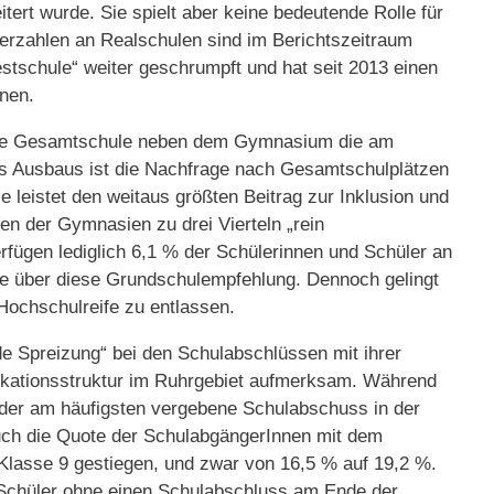
tert wurde. Sie spielt aber keine bedeutende Rolle für
lerzahlen an Realschulen sind im Berichtszeitraum
estschule“ weiter geschrumpft und hat seit 2013 einen
hnen.
ierte Gesamtschule neben dem Gymnasium die am
es Ausbaus ist die Nachfrage nach Gesamtschulplätzen
e leistet den weitaus größten Beitrag zur Inklusion und
sen der Gymnasien zu drei Vierteln „rein
ügen lediglich 6,1 % der Schülerinnen und Schüler an
e über diese Grundschulempfehlung. Dennoch gelingt
Hochschulreife zu entlassen.
e Spreizung“ bei den Schulabschlüssen mit ihrer
fikationsstruktur im Ruhrgebiet aufmerksam. Während
 der am häufigsten vergebene Schulabschuss in der
 auch die Quote der SchulabgängerInnen mit dem
lasse 9 gestiegen, und zwar von 16,5 % auf 19,2 %.
 Schüler ohne einen Schulabschluss am Ende der