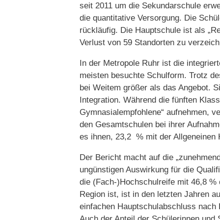
seit 2011 um die Sekundarschule erwei
die quantitative Versorgung. Die Schü
rückläufig. Die Hauptschule ist als „R
Verlust von 59 Standorten zu verzeic
In der Metropole Ruhr ist die integr
meisten besuchte Schulform. Trotz d
bei Weitem größer als das Angebot. Si
Integration. Während die fünften Klas
Gymnasialempfohlene“ aufnehmen, verf
den Gesamtschulen bei ihrer Aufnahm
es ihnen, 23,2 % mit der Allgeneinen 
Der Bericht macht auf die „zunehmend
ungünstigen Auswirkung für die Quali
die (Fach-)Hochschulreife mit 46,8 %
Region ist, ist in den letzten Jahren
einfachen Hauptschulabschluss nach K
Auch der Anteil der Schülerinnen und