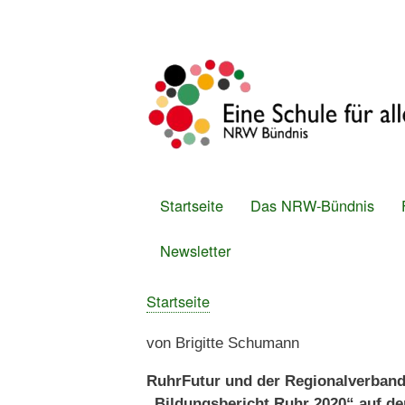
Benutzermenü
Startseite
Das NRW-Bündnis
Hauptmenü
Newsletter
Startseite
Breadcrumb
von Brigitte Schu
RuhrFutur und der Regionalverband
„Bildungsbericht Ruhr 2020“ auf de