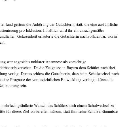
i fand gestern die Anhörung der Gutachterin statt, die eine ausführliche
sitionierung pro Inklusion. Inhaltlich wird ihr ein unsachgemäßes
undlicher Gelassenheit erläuterte die Gutachterin nachvollziehbar, worin
steht.
lung war angesichts unklarer Anamnese als vorsichtige
derbedarfs versehen. Da die Zeugnisse in Bayern dem Schüler nach drei
lung vorlag. Daraus schloss die Gutachterin, dass beim Schulwechsel nach
eine Prognose der voraussichtlichen Entwicklung verlangt, könne die
 Behinderung sein.
er mehrfach geäußerte Wunsch des Schülers nach einem Schulwechsel zu
e für dieses Ziel vorbereiten müssen, statt ihm seine Schulversäumnisse