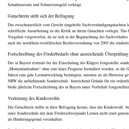
Schadensersatz und Schmerzensgeld verklagt.
Gutachterin stellt sich der Befragung
Das zwischenzeitlich vom Gericht eingeholte Sachverständigengutachten le
schriftliche Ausarbeitung zu der Kritik an ihrem Gutachten vorlegte. Das 
Vorgehen vorgeworfen, da sie sich in der Begutachtung des Sachverhaltes 
nach der nordrhein-westfälischen Rechtsverordnung von 2005 die eindeut
Fortschreibung des Förderbedarfs ohne ausreichende Überprüfun
Der in Bayern erstmals bei der Einschulung des Klägers festgestellte so
„Momentaufnahme“ ohne eine klare Prognose formuliert worden, so die Gu
Jahren eine gute Lernentwicklung bestätigten, mussten sie als Hinweise 
NRW die aufnehmende Sonderschule hinreichend Gründe für ein ordentlich
bloße jährliche Fortschreibung des in Bayern unter Vorbehalt festgestell
Verletzung des Kindeswohls
Die Gutachterin stellte in ihrer Befragung heraus, dass das Kindeswohl
einer Sonderschule mit dem Förderschwerpunkt Lernen nicht ernst genomme
als Hinderungsgrund vorzuhalten.