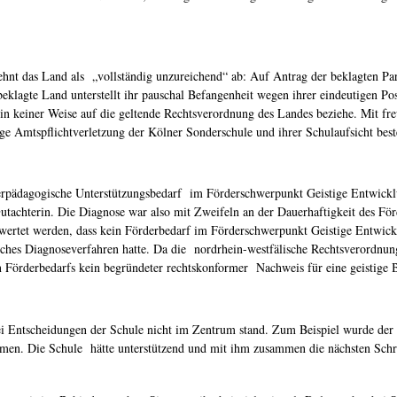
hnt das Land als „vollständig unzureichend“ ab: Auf Antrag der beklagten Parte
beklagte Land unterstellt ihr pauschal Befangenheit wegen ihrer eindeutigen Po
in keiner Weise auf die geltende Rechtsverordnung des Landes beziehe. Mit fre
ige Amtspflichtverletzung der Kölner Sonderschule und ihrer Schulaufsicht be
g
nderpädagogische Unterstützungsbedarf im Förderschwerpunkt Geistige Entwick
tachterin. Die Diagnose war also mit Zweifeln an der Dauerhaftigkeit des För
gewertet werden, dass kein Förderbedarf im Förderschwerpunkt Geistige Entwick
es Diagnoseverfahren hatte. Da die nordrhein-westfälische Rechtsverordnung 
ten Förderbedarfs kein begründeter rechtskonformer Nachweis für eine geistige
 bei Entscheidungen der Schule nicht im Zentrum stand. Zum Beispiel wurde d
n. Die Schule hätte unterstützend und mit ihm zusammen die nächsten Schritt