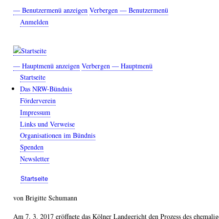
Direkt
— Benutzermenü anzeigen
Verbergen — Benutzermenü
Benutzermenü
zum
Anmelden
Inhalt
— Hauptmenü anzeigen
Verbergen — Hauptmenü
Hauptmenü
Startseite
Das NRW-Bündnis
Förderverein
Impressum
Links und Verweise
Organisationen im Bündnis
Spenden
Newsletter
Startseite
Breadcrumb
von Brigitte Schumann
Am 7. 3. 2017 eröffnete das Kölner Landgericht den Prozess des ehemalig