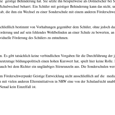
e geistige Behinderung hat. Sie setzte ihn beispielweise als Dolmetscher bei Sc
 Schulwechsel beharrt. Ein Schüler mit geistiger Behinderung kann das nicht, u
b, die ihm ein Wechsel zu einer Sonderschule mit einem anderen Förderschwe
hließlich bestimmt von Vorhaltungen gegenüber dem Schüler, ohne jedoch das 
rforderung und auf sein fehlendes Wohlbefinden an einer Schule zu bewerten, an 
ndividuelle Förderung des Schülers zu entnehmen.
 Es gibt tatsächlich keine verbindlichen Vorgaben für die Durchführung der 
 heutzutage bildungspolitisch einen hohen Kurswert hat, spielt hier keine Rolle
 auch bei dem Richter ein ungläubiges Stirnrunzeln aus. Die Sonderschulen wer
em Förderschwerpunkt Geistige Entwicklung nicht ausschließlich auf die mediz
 mit vielen anderen Elterninitiativen in NRW eine von der Schulaufsicht unabh
Nenad kein Einzelfall ist.