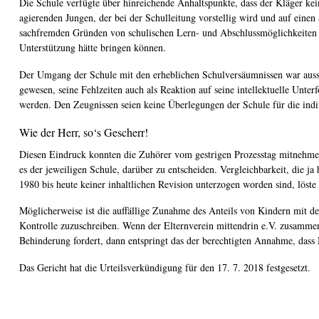
Die Schule verfügte über hinreichende Anhaltspunkte, dass der Kläger kein
agierenden Jungen, der bei der Schulleitung vorstellig wird und auf einen
sachfremden Gründen von schulischen Lern- und Abschlussmöglichkeiten a
Unterstützung hätte bringen können.
Der Umgang der Schule mit den erheblichen Schulversäumnissen war aussc
gewesen, seine Fehlzeiten auch als Reaktion auf seine intellektuelle Unte
werden. Den Zeugnissen seien keine Überlegungen der Schule für die i
Wie der Herr, so‘s Gescherr!
Diesen Eindruck konnten die Zuhörer vom gestrigen Prozesstag mitnehmen.
es der jeweiligen Schule, darüber zu entscheiden. Vergleichbarkeit, die ja
1980 bis heute keiner inhaltlichen Revision unterzogen worden sind, löste
Möglicherweise ist die auffällige Zunahme des Anteils von Kindern mit d
Kontrolle zuzuschreiben. Wenn der Elternverein mittendrin e.V. zusammen
Behinderung fordert, dann entspringt das der berechtigten Annahme, dass 
Das Gericht hat die Urteilsverkündigung für den 17. 7. 2018 festgesetzt.