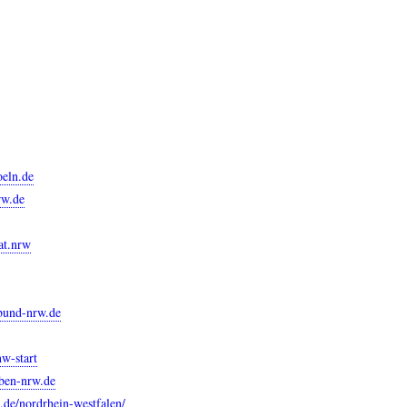
oeln.de
rw.de
rat.nrw
bund-nrw.de
w-start
ben-nrw.de
e.de/nordrhein-westfalen/