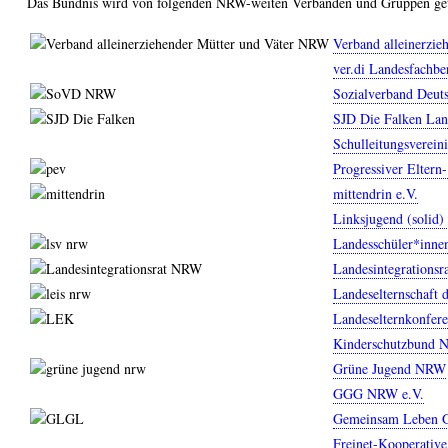
Das Bündnis wird von folgenden NRW-weiten Verbänden und Gruppen get
Verband alleinerzi
ver.di Landesfachbe
Sozialverband Deut
SJD Die Falken La
Schulleitungsverei
Progressiver Elter
mittendrin e.V.
Linksjugend (solid
Landesschüler*inn
Landesintegrations
Landeselternschaft 
Landeselternkonfe
Kinderschutzbund
Grüne Jugend NRW
GGG NRW e.V.
Gemeinsam Leben 
Freinet-Kooperati