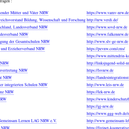
ragen :
ehender Mütter und Väter NRW
https://www.vamv-nrw.de
reichsvorstand Bildung, Wissenschaft und Forschung
http://nrw.verdi.de/
schland, Landesverband NRW
https://www.sovd-nrw.de
ndesverband NRW
https://www.falkennrw.de
nigung der Gesamtschulen NRW
http://www.slv-ge-nrw.de
n- und Erzieherverband NRW
https://pevnw.com/cms/
https://www.mittendrin-k
) NRW
http://linksjugend-solid-n
envertretung NRW
https://lsvnrw.de
rat NRW
https://landesintegrations
der integrierten Schulen NRW
http://www.leis-nrw.de
renz NRW
https://lek-nrw.de
 NRW
https://www.kinderschutz
https://gj-nrw.de
https://www.ggg-web.de/n
Gemeinsam Lernen LAG NRW e.V.
http://www.gemeinsam-le
ve NRW
https://freinet-kooperativ