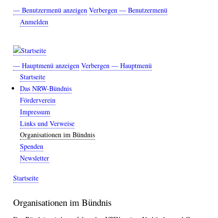
Direkt
— Benutzermenü anzeigen
Verbergen — Benutzermenü
Benutzermenü
zum
Anmelden
Inhalt
— Hauptmenü anzeigen
Verbergen — Hauptmenü
Hauptmenü
Startseite
Das NRW-Bündnis
Förderverein
Impressum
Links und Verweise
Organisationen im Bündnis
Spenden
Newsletter
Startseite
Breadcrumb
Organisationen im Bündnis